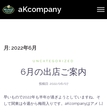
コ
aKcompany
ン
テ
ン
ツ
へ
ス
月:
2022年6月
キ
ッ
プ
UNCATEGORIZED
6月の出店ご案内
投稿日:
2022/06/07
早いもので2022年も半年が過ぎようとしていますね。そ
して関東は今週から梅雨入りです。aKcompanyはアメ […]