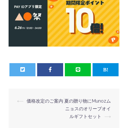
⟵
価格改定のご案内
夏の贈り物にMunozム
投
ニョスのオリーブオイ
稿
ルギフトセット
⟶
ナ