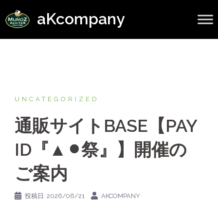
コ
aKcompany
ン
テ
ン
ツ
へ
ス
キ
UNCATEGORIZED
ッ
通販サイトBASE【PAY
プ
ID『▲⚫︎祭』】開催の
ご案内
投稿日:
2026/06/21
AKCOMPANY